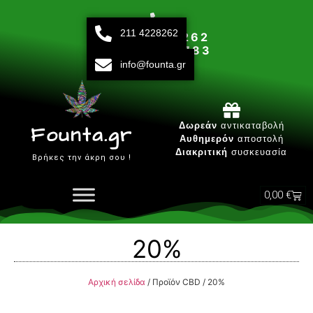
211 4228262
211 42 28 262
693 15 80 783
info@founta.gr
Δευτ-Παρ 10:00 - 20:00
Δωρεάν
αντικαταβολή
Founta.gr
Αυθημερόν
αποστολή
Διακριτική
συσκευασία
Βρήκες την άκρη σου !
0,00
€
20%
Αρχική σελίδα
/ Προϊόν CBD / 20%