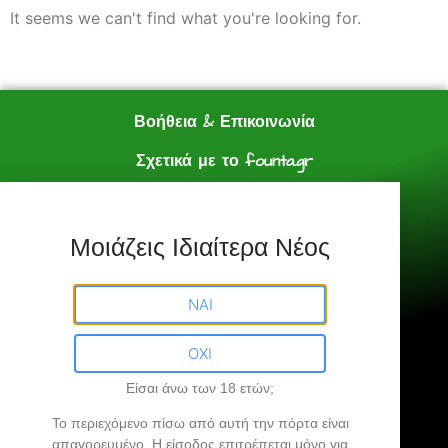
It seems we can't find what you're looking for.
Βοήθεια & Επικοινωνία
Σχετικά με το founta.gr
e shop
Πολιτική Αγορών
Μοιάζεις Ιδιαίτερα Νέος
Founta.gr © All Rights Reserved.
ΝΑΙ
ΟΧΙ
Είσαι άνω των 18 ετών;
Founta.gr
Το περιεχόμενο πίσω από αυτή την πόρτα είναι
απαγορευμένο
. Η είσοδος επιτρέπεται μόνο για