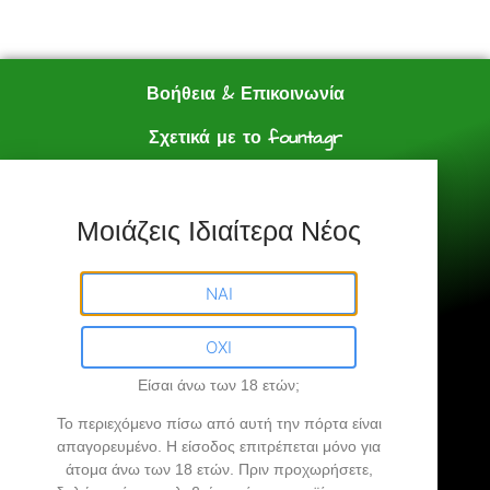
Βοήθεια & Επικοινωνία
Σχετικά με το founta.gr
e shop
Πολιτική Αγορών
Μοιάζεις Ιδιαίτερα Νέος
Founta.gr © All Rights Reserved.
ΝΑΙ
ΟΧΙ
Είσαι άνω των 18 ετών;
Founta.gr
Το περιεχόμενο πίσω από αυτή την πόρτα είναι
απαγορευμένο
. Η είσοδος επιτρέπεται μόνο για
άτομα άνω των 18 ετών.
Πριν προχωρήσετε,
Βρήκες την άκρη σου…