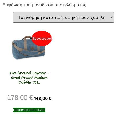
Εμφάνιση του μοναδικού αποτελέσματος
Προσφορά!
The Around-Towner –
Smell Proof Medium
Duffle 72L
178,00
€
148,00
€
Προσθήκη στο καλάθι