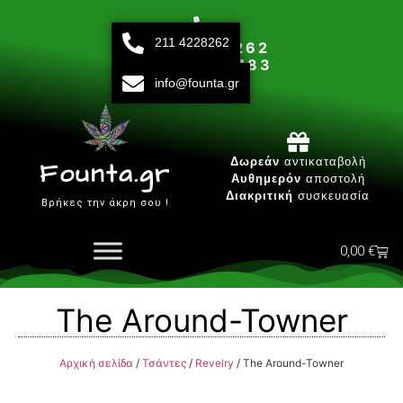
211 4228262
211 42 28 262
693 15 80 783
info@founta.gr
Δευτ-Παρ 10:00 - 20:00
Δωρεάν
αντικαταβολή
Founta.gr
Αυθημερόν
αποστολή
Διακριτική
συσκευασία
Βρήκες την άκρη σου !
0,00
€
The Around-Towner
Αρχική σελίδα
/
Τσάντες
/
Revelry
/ The Around-Towner