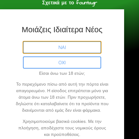
Σχετικά με το founta.gr
e shop
Πολιτική Αγορών
Μοιάζεις Ιδιαίτερα Νέος
Founta.gr © All Rights Reserved.
ΝΑΙ
ΟΧΙ
Είσαι άνω των 18 ετών;
Founta.gr
Το περιεχόμενο πίσω από αυτή την πόρτα είναι
απαγορευμένο
. Η είσοδος επιτρέπεται μόνο για
άτομα άνω των 18 ετών.
Πριν προχωρήσετε,
Βρήκες την άκρη σου…
δηλώστε ότι καταλαβαίνετε ότι τα προϊόντα που
διανέμονται από εμάς δεν είναι φάρμακα.
Προϊόντα Κάνναβης, Ανθοί Κάνναβης,
Χρησιμοποιούμε βασικά cookies. Με την
πλοήγηση, αποδέχεστε τους νομικούς όρους
Vaporizer, CBD Oil …
και προϋποθέσεις.