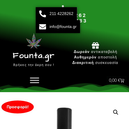
211 4228262
211 42 28 262
693 15 80 783
info@founta.gr
Δευτ-Παρ 10:00 - 20:00
Δωρεάν
αντικαταβολή
Founta.gr
Αυθημερόν
αποστολή
Διακριτική
συσκευασία
Βρήκες την άκρη σου !
0,00
€
Προσφορά!