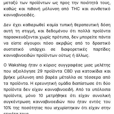
μεταξύ των προϊόντων ως προς την ποιότητά τους,
καθώς και πιθανή μόλυνση από THC και συνθετικό
κανναβινοειδές.
Δεν έχει καθιερωθεί καμία τυπική θεραπευτική δόση
αυτή τη στιγμή, και δεδομένου ότι πολλά προϊόντα
παρασκευάζονται χωρίς πρότυπα, δεν μπορείτε πάντα
να είστε σίγουροι πόσο ακριβώς από το δραστικό
συστατικό υπάρχει σε διαφορετικές παρτίδες
κανναβινοειδών προϊόντων ούτως ή άλλως.
Ο Wakshlag ήταν ο κύριος συγγραφέας μιας μελέτης
που αξιολόγησε 29 προϊόντα CBD για κατοικίδια και
βρήκε μόλυνση από βαρέα μέταλλα σε τέσσερα από
τα προϊόντα. Η ερευνητική ομάδα διαπίστωσε ότι δύο
προϊόντα δεν είχαν κανναβινοειδή. Από τα υπόλοιπα
προϊόντα, μόνο 10 μετρήθηκε ότι είχαν συνολική
συγκέντρωση κανναβινοειδών που ήταν εντός του
10% της ποσότητας που ισχυρίστηκαν ότι είχαν στην
ετικέτα τους.