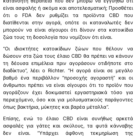
κατανοητή θεραπεία που δεν μπορώ να εγγυηθώ ότι
είναι ασφαλής ή ακόμα και αποτελεσματική; Προσθέτει
ότι ο FDA δεν ρυθμίζει τα προϊόντα CBD που
διατίθενται στην αγορά, οπότε οι καταναλωτές δεν
μπορούν να είναι σίγουροι ότι δίνουν στα κατοικίδια
ζώα τους τη δοσολογία που νομίζουν ότι είναι.
“Οι ιδιοκτήτες κατοικίδιων ζώων που θέλουν να
δώσουν στα ζώα τους έλαιο CBD θα πρέπει να κάνουν
τη δέουσα επιμέλεια πριν αγοράσουν οτιδήποτε στο
διαδίκτυο”, λέει ο Richter. “Η αγορά είναι σε μεγάλο
βαθμό ένα περιβάλλον “προσοχής αγοραστή” και οι
άνθρωποι πρέπει να είναι σίγουροι ότι το προϊόν που
αγοράζουν έχει δοκιμαστεί εργαστηριακά τόσο για
περιεχόμενο, όσο και για μολυσματικούς παράγοντες
όπως βακτήρια, μύκητες και βαρέα μέταλλα”.
Επίσης, ενώ το έλαιο CBD είναι συνήθως αρκετά
ασφαλές για γάτες και σκύλους, τα φυτά κάνναβης
δεν είναι. “Υπάρχει άφθονη τεκμηρίωση της