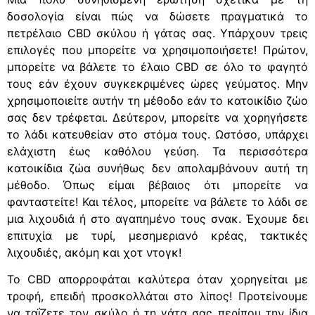
δοσολογία είναι πώς να δώσετε πραγματικά το
πετρέλαιο CBD σκύλου ή γάτας σας. Υπάρχουν τρεις
επιλογές που μπορείτε να χρησιμοποιήσετε! Πρώτον,
μπορείτε να βάλετε το έλαιο CBD σε όλο το φαγητό
τους εάν έχουν συγκεκριμένες ώρες γεύματος. Μην
χρησιμοποιείτε αυτήν τη μέθοδο εάν το κατοικίδιο ζώο
σας δεν τρέφεται. Δεύτερον, μπορείτε να χορηγήσετε
το λάδι κατευθείαν στο στόμα τους. Ωστόσο, υπάρχει
ελάχιστη έως καθόλου γεύση. Τα περισσότερα
κατοικίδια ζώα συνήθως δεν απολαμβάνουν αυτή τη
μέθοδο. Όπως είμαι βέβαιος ότι μπορείτε να
φανταστείτε! Και τέλος, μπορείτε να βάλετε το λάδι σε
μια λιχουδιά ή στο αγαπημένο τους σνακ. Έχουμε δει
επιτυχία με τυρί, μεσημεριανό κρέας, τακτικές
λιχουδιές, ακόμη και χοτ ντογκ!
Το CBD απορροφάται καλύτερα όταν χορηγείται με
τροφή, επειδή προσκολλάται στο λίπος! Προτείνουμε
να ταΐζετε τον σκύλο ή τη γάτα σας περίπου την ίδια