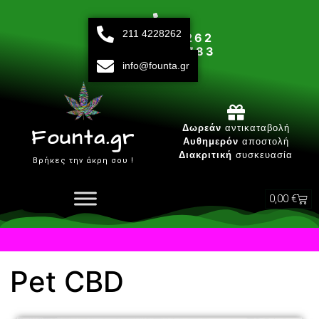
211 4228262
211 42 28 262
693 15 80 783
info@founta.gr
Δευτ-Παρ 10:00 - 20:00
Δωρεάν
αντικαταβολή
Founta.gr
Αυθημερόν
αποστολή
Διακριτική
συσκευασία
Βρήκες την άκρη σου !
0,00
€
Pet CBD