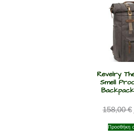
Revelry The
Smell Proo
Backpack
158,00
€
Προσθήκη σ