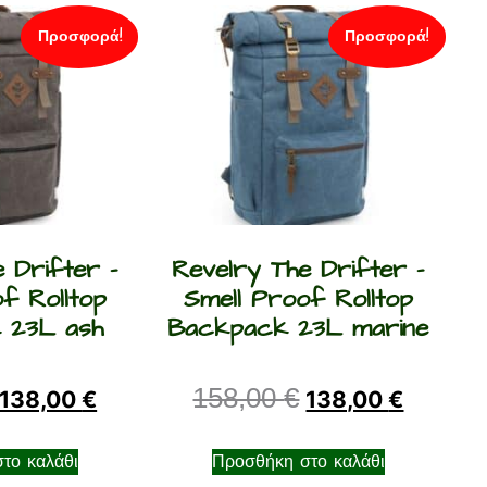
Προσφορά!
Προσφορά!
 Drifter –
Revelry The Drifter –
f Rolltop
Smell Proof Rolltop
 23L ash
Backpack 23L marine
158,00
€
138,00
€
138,00
€
το καλάθι
Προσθήκη στο καλάθι