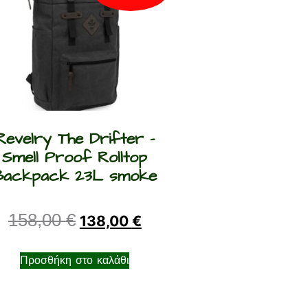
Revelry The Drifter –
Smell Proof Rolltop
Backpack 23L smoke
158,00
€
138,00
€
Προσθήκη στο καλάθι