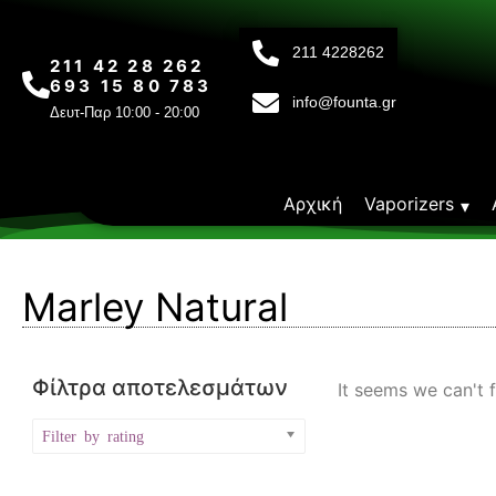
211 4228262
211 42 28 262
693 15 80 783
info@founta.gr
Δευτ-Παρ 10:00 - 20:00
Αρχική
Vaporizers
Marley Natural
Φίλτρα αποτελεσμάτων
It seems we can't f
Filter by rating