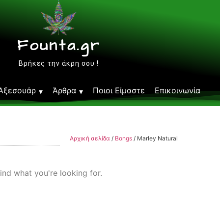
Founta.gr
Βρήκες την άκρη σου !
Αξεσουάρ
Άρθρα
Ποιοι Είμαστε
Επικοινωνία
Αρχική σελίδα
/
Bongs
/ Marley Natural
ind what you're looking for.