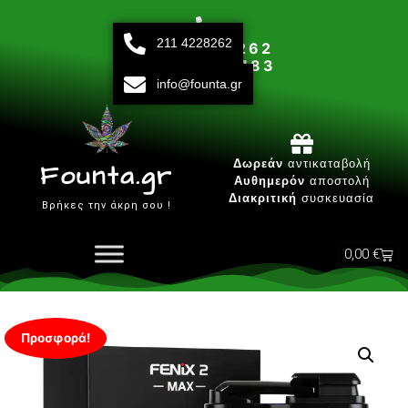
211 4228262
211 42 28 262
693 15 80 783
info@founta.gr
Δευτ-Παρ 10:00 - 20:00
Δωρεάν
αντικαταβολή
Founta.gr
Αυθημερόν
αποστολή
Διακριτική
συσκευασία
Βρήκες την άκρη σου !
0,00
€
Προσφορά!