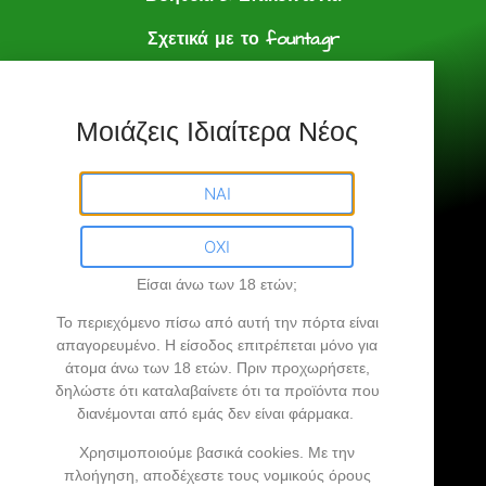
Σχετικά με το founta.gr
e shop
Πολιτική Αγορών
Μοιάζεις Ιδιαίτερα Νέος
Founta.gr © All Rights Reserved.
ΝΑΙ
ΟΧΙ
Είσαι άνω των 18 ετών;
Founta.gr
Το περιεχόμενο πίσω από αυτή την πόρτα είναι
απαγορευμένο
. Η είσοδος επιτρέπεται μόνο για
άτομα άνω των 18 ετών.
Πριν προχωρήσετε,
Βρήκες την άκρη σου…
δηλώστε ότι καταλαβαίνετε ότι τα προϊόντα που
διανέμονται από εμάς δεν είναι φάρμακα.
Προϊόντα Κάνναβης, Ανθοί Κάνναβης,
Χρησιμοποιούμε βασικά cookies. Με την
πλοήγηση, αποδέχεστε τους νομικούς όρους
Vaporizer, CBD Oil …