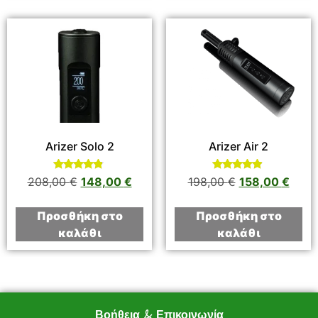
Arizer Solo 2
Arizer Air 2
Βαθμολογήθηκε
Βαθμολογήθηκε
208,00
€
148,00
€
198,00
€
158,00
€
με
με
4.67
4.75
από 5
από 5
Προσθήκη στο
Προσθήκη στο
καλάθι
καλάθι
Βοήθεια & Επικοινωνία