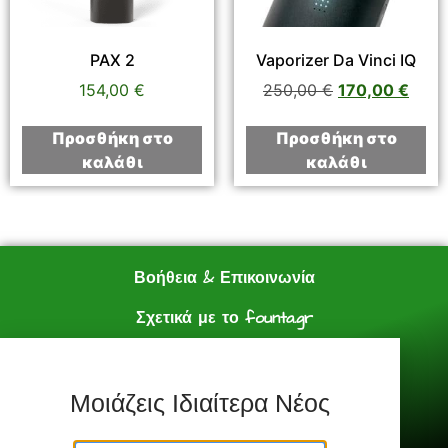
PAX 2
Vaporizer Da Vinci IQ
154,00
€
250,00
€
170,00
€
Προσθήκη στο
Προσθήκη στο
καλάθι
καλάθι
Βοήθεια & Επικοινωνία
Σχετικά με το founta.gr
e shop
Πολιτική Αγορών
Μοιάζεις Ιδιαίτερα Νέος
Founta.gr © All Rights Reserved.