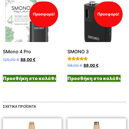
Προσφορά!
Προσφορά!
SMono 4 Pro
SMONO 3
125,00
€
88,00
€
Βαθμολογήθηκε
98,00
€
88,00
€
με
5.00
από 5
Προσθήκη στο καλάθι
Προσθήκη στο καλάθι
ΣΧΕΤΙΚΆ ΠΡΟΪΌΝΤΑ