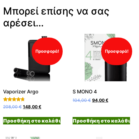
Μπορεί επίσης να σας
αρέσει…
Προσφορά!
Προσφορά!
Vaporizer Argo
S MONO 4
104,00
€
94,00
€
Βαθμολογήθηκε
208,00
€
148,00
€
με
4.50
από 5
Προσθήκη στο καλάθι
Προσθήκη στο καλάθι