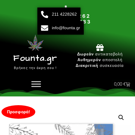
211 4228262
211 42 28 262
693 15 80 783
info@founta.gr
Δευτ-Παρ 10:00 - 20:00
Δωρεάν
αντικαταβολή
Founta.gr
Αυθημερόν
αποστολή
Διακριτική
συσκευασία
Βρήκες την άκρη σου !
0,00
€
Προσφορά!