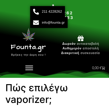
211 4228262
211 42 28 262
693 15 80 783
info@founta.gr
Δευτ-Παρ 10:00 - 20:00
Δωρεάν
αντικαταβολή
Founta.gr
Αυθημερόν
αποστολή
Διακριτική
συσκευασία
Βρήκες την άκρη σου !
0,00
€
Πώς επιλέγω
vaporizer;