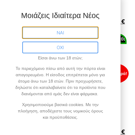
PAX PLUS
Arizer Solo 2 Max
Μοιάζεις Ιδιαίτερα Νέος
248,00
€
198,00
€
228,00
€
198,00
€
ΝΑΙ
Προσθήκη στο καλάθι
Προσθήκη στο καλάθι
ΟΧΙ
Είσαι άνω των 18 ετών;
Το περιεχόμενο πίσω από αυτή την πόρτα είναι
Προσφορά!
Προσφορά!
απαγορευμένο
. Η είσοδος επιτρέπεται μόνο για
άτομα άνω των 18 ετών.
Πριν προχωρήσετε,
δηλώστε ότι καταλαβαίνετε ότι τα προϊόντα που
διανέμονται από εμάς δεν είναι φάρμακα.
Χρησιμοποιούμε βασικά cookies. Με την
πλοήγηση, αποδέχεστε τους νομικούς όρους
Vaporizer Plenty
Vaporizer Crafty+
και προϋποθέσεις.
248,00
€
218,00
€
Βαθμολογήθηκε
278,00
€
228,00
€
με