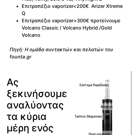
Eπιτραπέζιο vaporizer<200€
Arizer Xtreme
Q
Επιτραπέζιο vaporizer>300€ προτείνουμε
Volcano Classic
/
Volcano Hybrid
/
Gold
Volcano
Πηγή: Η ομάδα συντακτών και πελατών του
founta.gr
Ας
Σύστημα Παράδοσης
ξεκινήσουμε
αναλύοντας
Φούρνος
τα κύρια
Τρόπος Θέρμανσης
μέρη ενός
Πηγή ενέργειας