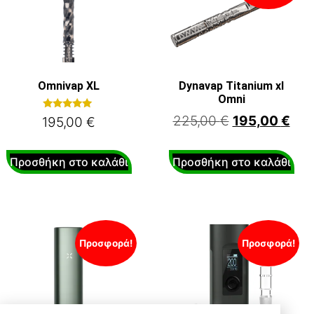
Omnivap XL
Dynavap Titanium xl
Omni
Βαθμολογήθηκε
225,00
€
195,00
€
195,00
€
με
5.00
από 5
Προσθήκη στο καλάθι
Προσθήκη στο καλάθι
Προσφορά!
Προσφορά!