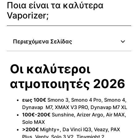
Ποια είναι τα καλύτερα
Vaporizer;
Περιεχόμενα Σελίδας
Οι καλύτεροι
ατμοποιητές 2026
εως 100€
Smono 3
,
Smono 4 Pro
, Smono 4,
Dynavap M7,
XMAX V3 PRO,
Dynavap M7 XL
100€-200€
Sunshine,
Arizer Argo
,
Air MAX
,
Solo MAX
>200€
Mighty+
,
Da Vinci IQ3
, Veazy,
PAX
Plus
,
Venty
,
Solo 3 V2,
Tinymight 2