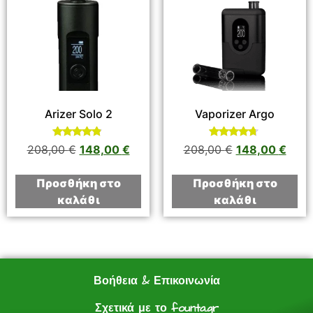
Arizer Solo 2
Vaporizer Argo
Βαθμολογήθηκε
Βαθμολογήθηκε
208,00
€
148,00
€
208,00
€
148,00
€
με
με
4.67
4.50
από 5
από 5
Προσθήκη στο
Προσθήκη στο
καλάθι
καλάθι
Βοήθεια & Επικοινωνία
Σχετικά με το founta.gr