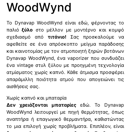
WoodWynd
Το Dynavap WoodWynd είναι εδώ, φέρνοντας το
παλιό
ξύλο
στο μέλλον με μοντέρνο και κομψό
σχεδιασμό από
τιτάνιο!
Σας προσκαλούμε να
αφεθείτε σε ένα απρόσκοπτο μείγμα παράδοσης
και καινοτομίας με τον ατμοποιητή ξηρών βοτάνων
Dynavap WoodWynd, ένα vaporizer που συνδυάζει
ένα vintage στυλ ξύλου με προηγμένη τεχνολογία
ατμίσματος χωρίς καπνό. Κάθε άτμισμα προσφέρει
απαράμιλλη ποιότητα ατμού που απογειώνει τις
αισθήσεις σας.
Χωρίς καπνό και μπαταρία
Δεν χρειάζονται μπαταρίες
εδώ. Το Dynavap
WoodWynd λειτουργεί με πηγή θερμότητας, όπως
αναπτήρα ή επαγωγικό θερμαντήρα, καθιστώντας
το μια επιλογή χωρίς προβλήματα. Επιπλέον, είναι