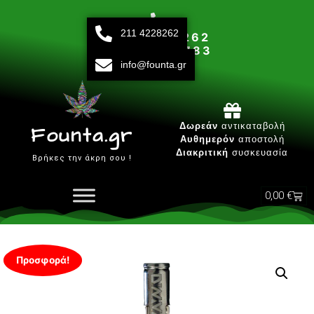
211 4228262
211 42 28 262
693 15 80 783
info@founta.gr
Δευτ-Παρ 10:00 - 20:00
Δωρεάν
αντικαταβολή
Founta.gr
Αυθημερόν
αποστολή
Διακριτική
συσκευασία
Βρήκες την άκρη σου !
0,00
€
Προσφορά!