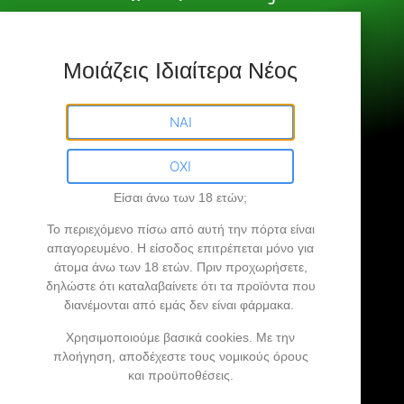
e shop
Πολιτική Αγορών
Μοιάζεις Ιδιαίτερα Νέος
Founta.gr © All Rights Reserved.
ΝΑΙ
ΟΧΙ
Είσαι άνω των 18 ετών;
Founta.gr
Το περιεχόμενο πίσω από αυτή την πόρτα είναι
απαγορευμένο
. Η είσοδος επιτρέπεται μόνο για
άτομα άνω των 18 ετών.
Πριν προχωρήσετε,
Βρήκες την άκρη σου…
δηλώστε ότι καταλαβαίνετε ότι τα προϊόντα που
διανέμονται από εμάς δεν είναι φάρμακα.
Προϊόντα Κάνναβης, Ανθοί Κάνναβης,
Χρησιμοποιούμε βασικά cookies. Με την
πλοήγηση, αποδέχεστε τους νομικούς όρους
Vaporizer, CBD Oil …
και προϋποθέσεις.