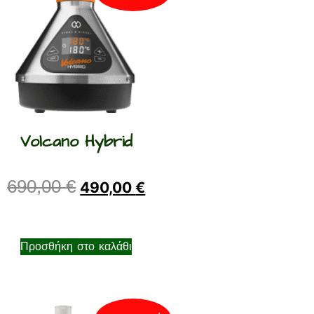
Volcano Hybrid
690,00
€
490,00
€
Προσθήκη στο καλάθι