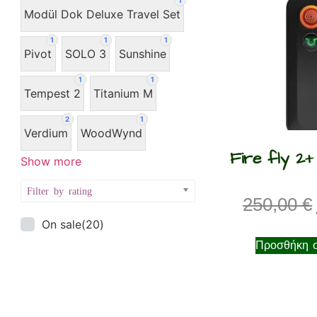
1
Modül Dok Deluxe Travel Set
1
1
1
Pivot
SOLO 3
Sunshine
1
1
Tempest 2
Titanium M
2
1
Verdium
WoodWynd
Fire fly 2+
Show more
Filter by rating
250,00
€
On sale
(20)
Προσθήκη σ