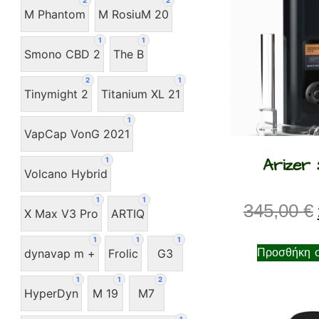
2
2
M Phantom
M RosiuM 20
1
1
Smono CBD 2
The B
2
1
Tinymight 2
Titanium XL 21
1
VapCap VonG 2021
Arizer 
1
Volcano Hybrid
1
1
345,00
€
X Max V3 Pro
ARTIQ
1
1
1
Προσθήκη σ
dynavap m +
Frolic
G3
1
1
2
HyperDyn
M 19
M7