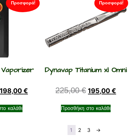
Προσφορά!
Προσφορά!
 Vaporizer
Dynavap Titanium xl Omni
225,00
€
198,00
€
195,00
€
το καλάθι
Προσθήκη στο καλάθι
1
2
3
→