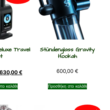
luxe Travel
Stündenglass Gravity
t
Hookah
600,00
€
630,00
€
το καλάθι
Προσθήκη στο καλάθι