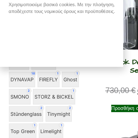
Χρησιμοποιούμε βασικά cookies. Με την πλοήγηση,
38 €
630 €
αποδέχεστε τους νομικούς όρους και προϋποθέσεις.
38
186
334
482
630
Κατασκευαστής
1
1
Modül Dok De
ARIZER
DA VINCI
Se
18
1
1
DYNAVAP
FIREFLY
Ghost
730,00
€
2
1
SMONO
STORZ & BICKEL
Προσθήκη σ
2
2
Stündenglass
Tinymight
1
1
Top Green
Limelight