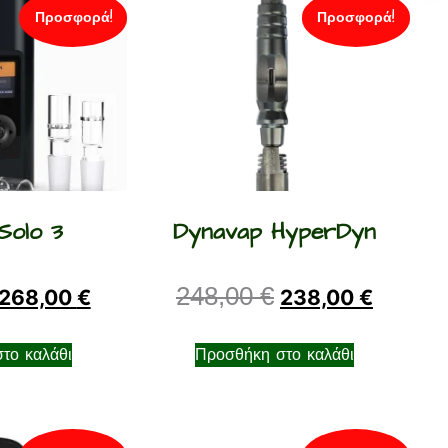
Προσφορά!
Προσφορά!
Solo 3
Dynavap HyperDyn
248,00
€
268,00
€
238,00
€
το καλάθι
Προσθήκη στο καλάθι