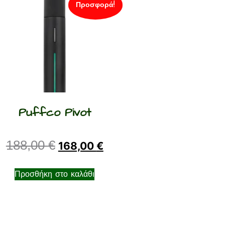
Προσφορά!
Puffco Pivot
188,00
€
168,00
€
Προσθήκη στο καλάθι