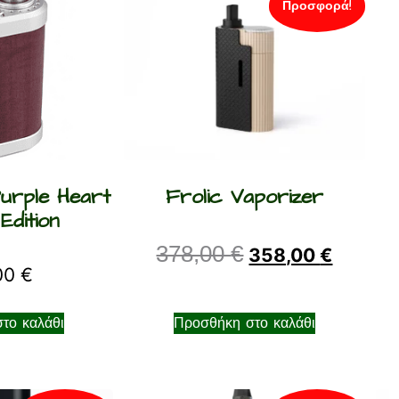
Προσφορά!
Purple Heart
Frolic Vaporizer
Edition
378,00
€
358,00
€
00
€
το καλάθι
Προσθήκη στο καλάθι