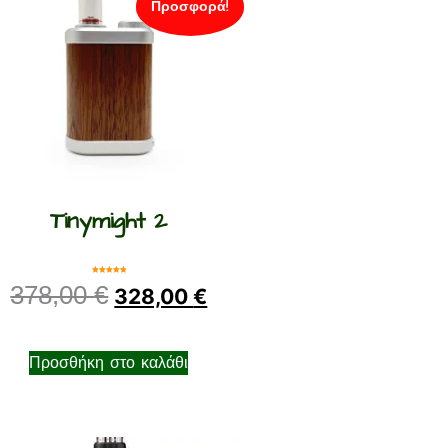
Προσφορά!
Tinymight 2
Βαθμολογήθηκε
378,00
€
με
328,00
€
5.00
από 5
Προσθήκη στο καλάθι