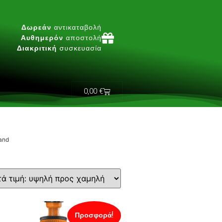
Δωρεάν
αντικαταβολή
Αυθημερόν
αποστολή
Διακριτική
συσκευασία
0,00
€
and
Προσφορά!