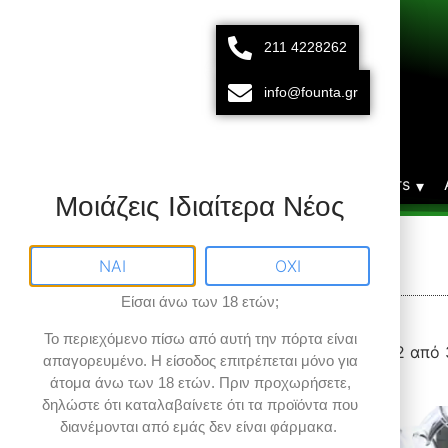
211 4228262
211 42 28 262
693 15 80 783
info@founta.gr
Δευτ-Παρ 10:00 - 20:00
Αρχική
Vaporizers
Μοιάζεις Ιδιαίτερα Νέος
On Demand
ΝΑΙ
ΟΧΙ
Είσαι άνω των 18 ετών;
Το περιεχόμενο πίσω από αυτή την πόρτα είναι
Φίλτρα αποτελεσμάτων
Βλέπετε 1–12 από
απαγορευμένο
. Η είσοδος επιτρέπεται μόνο για
άτομα άνω των 18 ετών.
Πριν προχωρήσετε,
δηλώστε ότι καταλαβαίνετε ότι τα προϊόντα που
Εύρος Τιμών
διανέμονται από εμάς δεν είναι φάρμακα.