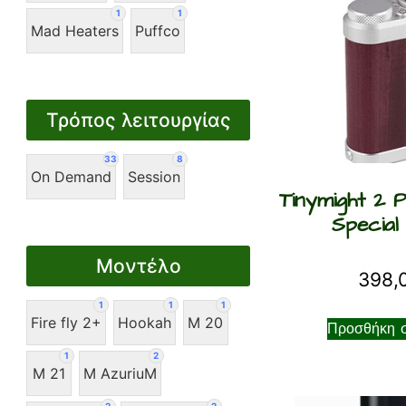
1
1
Mad Heaters
Puffco
Τρόπος λειτουργίας
33
8
On Demand
Session
Tinymight 2 
Special 
Μοντέλο
398,
1
1
1
Fire fly 2+
Hookah
M 20
Προσθήκη σ
1
2
M 21
M AzuriuM