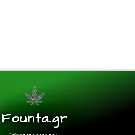
Founta.gr
Βρήκες την άκρη σου…