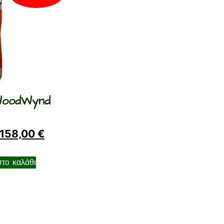
WoodWynd
158,00
€
το καλάθι