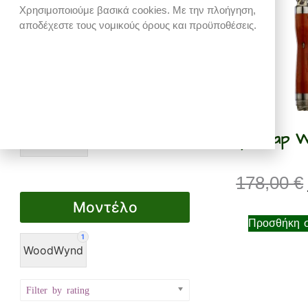
Χρησιμοποιούμε βασικά cookies. Με την πλοήγηση,
1
αποδέχεστε τους νομικούς όρους και προϋποθέσεις.
DYNAVAP
Τρόπος λειτουργίας
1
Dynavap 
On Demand
178,00
€
Μοντέλο
Προσθήκη σ
1
WoodWynd
Filter by rating