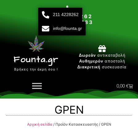
211 4228262
211 42 28 262
693 15 80 783
info@founta.gr
Δευτ-Παρ 10:00 - 20:00
Δωρεάν
αντικαταβολή
Founta.gr
Αυθημερόν
αποστολή
Διακριτική
συσκευασία
Βρήκες την άκρη σου !
0,00
€
GPEN
Αρχική σελίδα
/ Προϊόν Κατασκευαστής / GPEN