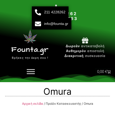
211 4228262
211 42 28 262
693 15 80 783
info@founta.gr
Δευτ-Παρ 10:00 - 20:00
Δωρεάν
αντικαταβολή
Founta.gr
Αυθημερόν
αποστολή
Διακριτική
συσκευασία
Βρήκες την άκρη σου !
0,00
€
Omura
Αρχική σελίδα
/ Προϊόν Κατασκευαστής / Omura