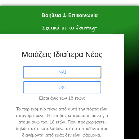
Βοήθεια & Επικοινωνία
Σχετικά με το founta.gr
e shop
Πολιτική Αγορών
Μοιάζεις Ιδιαίτερα Νέος
Founta.gr © All Rights Reserved.
ΝΑΙ
ΟΧΙ
Είσαι άνω των 18 ετών;
Founta.gr
Το περιεχόμενο πίσω από αυτή την πόρτα είναι
απαγορευμένο
. Η είσοδος επιτρέπεται μόνο για
άτομα άνω των 18 ετών.
Πριν προχωρήσετε,
Βρήκες την άκρη σου…
δηλώστε ότι καταλαβαίνετε ότι τα προϊόντα που
διανέμονται από εμάς δεν είναι φάρμακα.