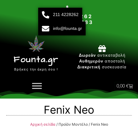
211 4228262
211 42 28 262
693 15 80 783
info@founta.gr
Δευτ-Παρ 10:00 - 20:00
Δωρεάν
αντικαταβολή
Founta.gr
Αυθημερόν
αποστολή
Διακριτική
συσκευασία
Βρήκες την άκρη σου !
0,00
€
Fenix Neo
Αρχική σελίδα
/ Προϊόν Μοντέλο / Fenix Neo