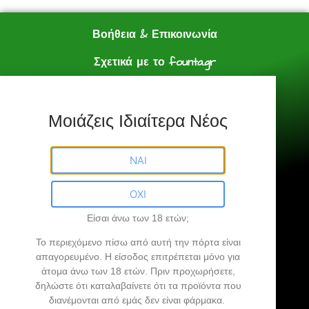
Βοήθεια & Επικοινωνία
Σχετικά με το founta.gr
e shop
Πολιτική Αγορών
Μοιάζεις Ιδιαίτερα Νέος
Founta.gr © All Rights Reserved.
ΝΑΙ
ΟΧΙ
Είσαι άνω των 18 ετών;
Founta.gr
Το περιεχόμενο πίσω από αυτή την πόρτα είναι
απαγορευμένο
. Η είσοδος επιτρέπεται μόνο για
άτομα άνω των 18 ετών.
Πριν προχωρήσετε,
Βρήκες την άκρη σου…
δηλώστε ότι καταλαβαίνετε ότι τα προϊόντα που
διανέμονται από εμάς δεν είναι φάρμακα.