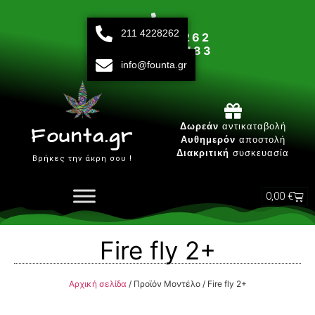
211 4228262
211 42 28 262
693 15 80 783
info@founta.gr
Δευτ-Παρ 10:00 - 20:00
Δωρεάν
αντικαταβολή
Founta.gr
Αυθημερόν
αποστολή
Διακριτική
συσκευασία
Βρήκες την άκρη σου !
0,00
€
Fire fly 2+
Αρχική σελίδα
/ Προϊόν Μοντέλο / Fire fly 2+