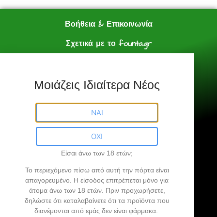
Βοήθεια & Επικοινωνία
Σχετικά με το founta.gr
e shop
Πολιτική Αγορών
Μοιάζεις Ιδιαίτερα Νέος
Founta.gr © All Rights Reserved.
ΝΑΙ
ΟΧΙ
Είσαι άνω των 18 ετών;
Founta.gr
Το περιεχόμενο πίσω από αυτή την πόρτα είναι
απαγορευμένο
. Η είσοδος επιτρέπεται μόνο για
άτομα άνω των 18 ετών.
Πριν προχωρήσετε,
Βρήκες την άκρη σου…
δηλώστε ότι καταλαβαίνετε ότι τα προϊόντα που
διανέμονται από εμάς δεν είναι φάρμακα.