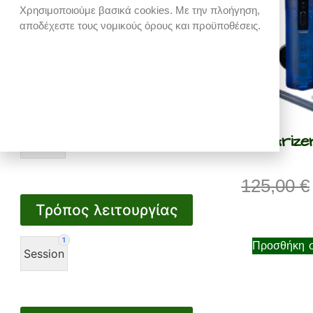
Χρησιμοποιούμε βασικά cookies. Με την πλοήγηση,
24 €
115 €
αποδέχεστε τους νομικούς όρους και προϋποθέσεις.
24
47
70
92
115
Κατασκευαστής
2
Arize
ARIZER
125,00
€
Τρόπος λειτουργίας
1
Προσθήκη σ
Session