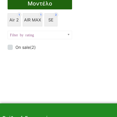
Μοντέλο
1
1
2
Air 2
AIR MAX
SE
Filter by rating
On sale
(2)