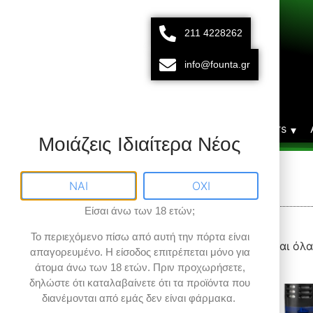
211 4228262
211 42 28 262
693 15 80 783
info@founta.gr
Δευτ-Παρ 10:00 - 20:00
Αρχική
Vaporizers
Μοιάζεις Ιδιαίτερα Νέος
SE
ΝΑΙ
ΟΧΙ
Είσαι άνω των 18 ετών;
Το περιεχόμενο πίσω από αυτή την πόρτα είναι
Φίλτρα αποτελεσμάτων
Προβάλλονται όλα
απαγορευμένο
. Η είσοδος επιτρέπεται μόνο για
άτομα άνω των 18 ετών.
Πριν προχωρήσετε,
δηλώστε ότι καταλαβαίνετε ότι τα προϊόντα που
Εύρος Τιμών
διανέμονται από εμάς δεν είναι φάρμακα.