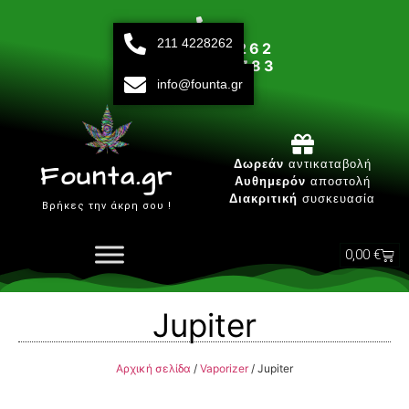
211 4228262
211 42 28 262
693 15 80 783
info@founta.gr
Δευτ-Παρ 10:00 - 20:00
Δωρεάν
αντικαταβολή
Founta.gr
Αυθημερόν
αποστολή
Διακριτική
συσκευασία
Βρήκες την άκρη σου !
0,00
€
Jupiter
Αρχική σελίδα
/
Vaporizer
/ Jupiter