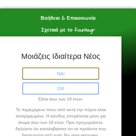
Βοήθεια & Επικοινωνία
Σχετικά με το founta.gr
e shop
Πολιτική Αγορών
Μοιάζεις Ιδιαίτερα Νέος
Founta.gr © All Rights Reserved.
ΝΑΙ
ΟΧΙ
Είσαι άνω των 18 ετών;
Founta.gr
Το περιεχόμενο πίσω από αυτή την πόρτα είναι
απαγορευμένο
. Η είσοδος επιτρέπεται μόνο για
άτομα άνω των 18 ετών.
Πριν προχωρήσετε,
Βρήκες την άκρη σου…
δηλώστε ότι καταλαβαίνετε ότι τα προϊόντα που
διανέμονται από εμάς δεν είναι φάρμακα.