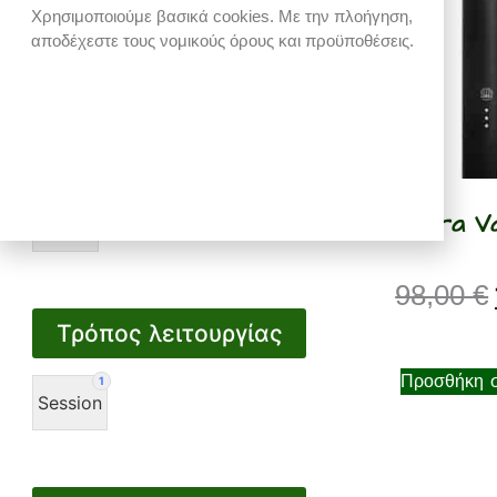
Χρησιμοποιούμε βασικά cookies. Με την πλοήγηση,
6 €
78 €
αποδέχεστε τους νομικούς όρους και προϋποθέσεις.
6
24
42
60
78
Κατασκευαστής
1
Omura Va
Omura
98,00
€
Τρόπος λειτουργίας
Προσθήκη σ
1
Session