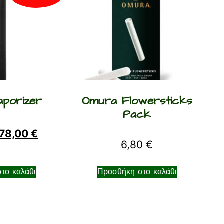
porizer
Omura Flowersticks
Pack
78,00
€
6,80
€
το καλάθι
Προσθήκη στο καλάθι