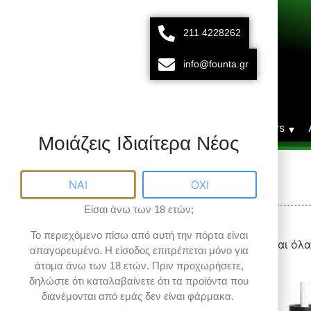
211 4228262
211 42 28 262
693 15 80 783
info@founta.gr
Δευτ-Παρ 10:00 - 20:00
Αρχική
Vaporizers
Μοιάζεις Ιδιαίτερα Νέος
Omura
ΝΑΙ
ΟΧΙ
Είσαι άνω των 18 ετών;
Το περιεχόμενο πίσω από αυτή την πόρτα είναι
Φίλτρα αποτελεσμάτων
Προβάλλονται όλα
απαγορευμένο
. Η είσοδος επιτρέπεται μόνο για
άτομα άνω των 18 ετών.
Πριν προχωρήσετε,
δηλώστε ότι καταλαβαίνετε ότι τα προϊόντα που
Εύρος Τιμών
διανέμονται από εμάς δεν είναι φάρμακα.