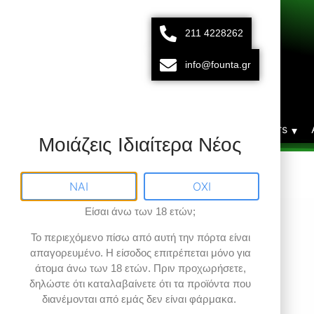
211 4228262
211 42 28 262
693 15 80 783
info@founta.gr
Δευτ-Παρ 10:00 - 20:00
Αρχική
Vaporizers
Μοιάζεις Ιδιαίτερα Νέος
ΝΑΙ
ΟΧΙ
Είσαι άνω των 18 ετών;
Το περιεχόμενο πίσω από αυτή την πόρτα είναι
απαγορευμένο
. Η είσοδος επιτρέπεται μόνο για
άτομα άνω των 18 ετών.
Πριν προχωρήσετε,
δηλώστε ότι καταλαβαίνετε ότι τα προϊόντα που
διανέμονται από εμάς δεν είναι φάρμακα.