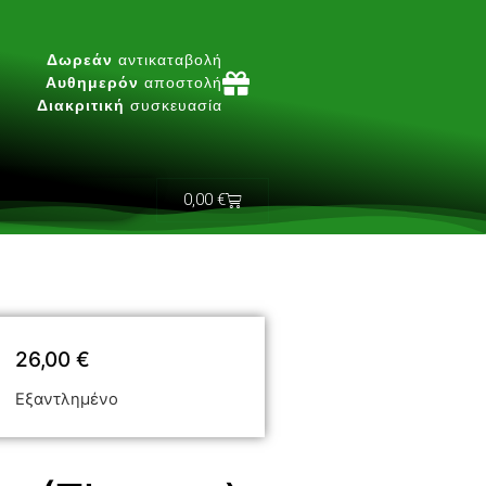
Δωρεάν
αντικαταβολή
Αυθημερόν
αποστολή
Διακριτική
συσκευασία
0,00
€
26,00
€
Εξαντλημένο