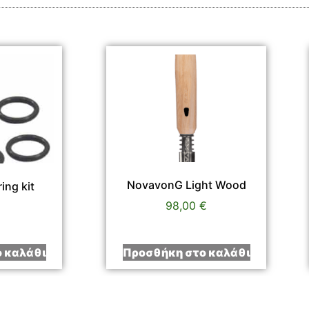
NovavonG Light Wood
ing kit
98,00
€
 καλάθι
Προσθήκη στο καλάθι