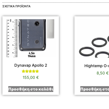
ΣΧΕΤΙΚΆ ΠΡΟΪΌΝΤΑ
Dynavap Apollo 2
Hightemp O-r
8,50
€
Βαθμολογήθηκε
155,00
€
με
5.00
από 5
Προσθήκη στο καλάθι
Προσθήκη στο