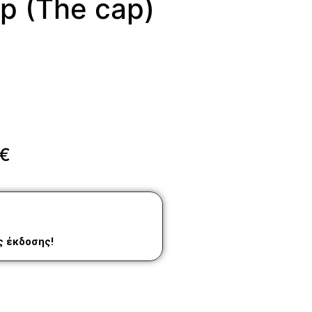
p (The cap)
€
ας έκδοσης!