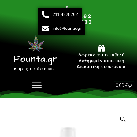
211 4228262
211 42 28 262
693 15 80 783
info@founta.gr
Δευτ-Παρ 10:00 - 20:00
Δωρεάν
αντικαταβολή
Founta.gr
Αυθημερόν
αποστολή
Διακριτική
συσκευασία
Βρήκες την άκρη σου !
0,00
€