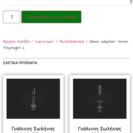
Προσθήκη στο καλάθι
Αρχική σελίδα
/
Vaporizer
/
Ανταλλακτικά
/ Glass adapter 14mm
Tinymight 2
ΣΧΕΤΙΚΆ ΠΡΟΪΌΝΤΑ
Γυάλινος Σωλήνας
Γυάλινος Σωλήνας