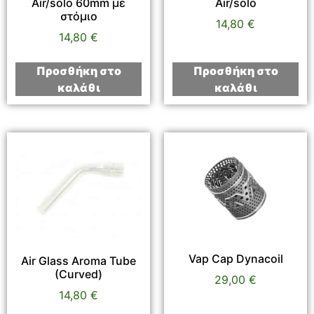
Air/solo 60mm με
Air/solo
στόμιο
14,80
€
14,80
€
Προσθήκη στο
Προσθήκη στο
καλάθι
καλάθι
Vap Cap Dynacoil
Air Glass Aroma Tube
(Curved)
29,00
€
14,80
€