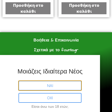
Προσθήκη στο
Προσθήκη στο
καλάθι
καλάθι
Βοήθεια & Επικοινωνία
Σχετικά με το founta.gr
e shop
Πολιτική Αγορών
Μοιάζεις Ιδιαίτερα Νέος
Founta.gr © All Rights Reserved.
ΝΑΙ
ΟΧΙ
Είσαι άνω των 18 ετών;