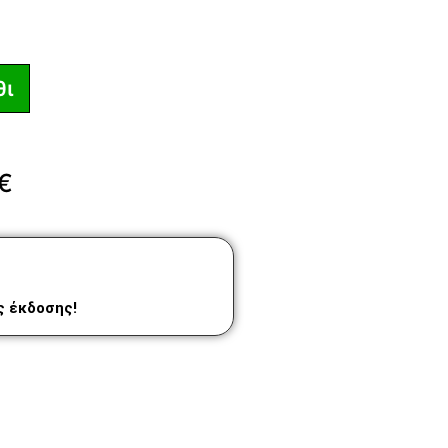
θι
€
ας έκδοσης!