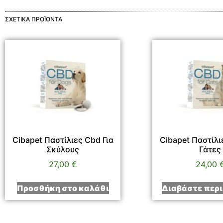
ΣΧΕΤΙΚΆ ΠΡΟΪΌΝΤΑ
Cibapet Παστίλιες Cbd Για
Cibapet Παστίλι
Σκύλους
Γάτες
27,00
€
24,00
Προσθήκη στο καλάθι
Διαβάστε περ