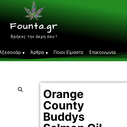
Founta.gr
Βρήκες την άκρη σου !
Αξεσουάρ
Άρθρα
Ποιοι Είμαστε
Επικοινωνία
Orange
County
Buddys