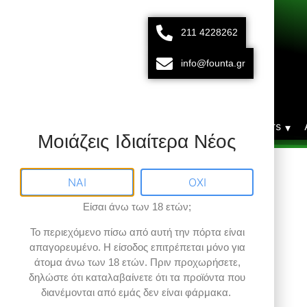
211 4228262
211 42 28 262
693 15 80 783
info@founta.gr
Δευτ-Παρ 10:00 - 20:00
Αρχική
Vaporizers
Μοιάζεις Ιδιαίτερα Νέος
ΝΑΙ
ΟΧΙ
Είσαι άνω των 18 ετών;
Το περιεχόμενο πίσω από αυτή την πόρτα είναι
απαγορευμένο
. Η είσοδος επιτρέπεται μόνο για
άτομα άνω των 18 ετών.
Πριν προχωρήσετε,
δηλώστε ότι καταλαβαίνετε ότι τα προϊόντα που
διανέμονται από εμάς δεν είναι φάρμακα.