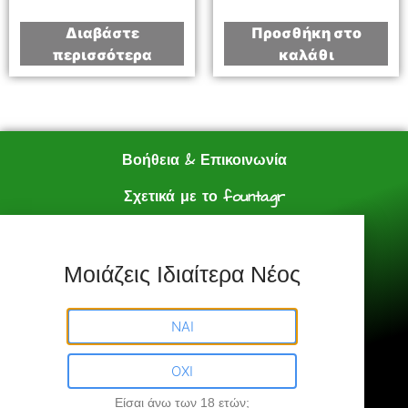
Διαβάστε
Προσθήκη στο
περισσότερα
καλάθι
Βοήθεια & Επικοινωνία
Σχετικά με το founta.gr
e shop
Πολιτική Αγορών
Μοιάζεις Ιδιαίτερα Νέος
Founta.gr © All Rights Reserved.
ΝΑΙ
ΟΧΙ
Είσαι άνω των 18 ετών;