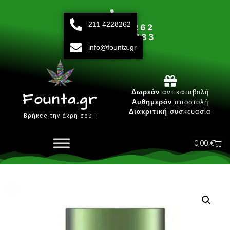
211 4228262
211 42 28 262
693 15 80 783
info@founta.gr
Δευτ-Παρ 10:00 - 20:00
Δωρεάν
αντικαταβολή
Founta.gr
Αυθημερόν
αποστολή
Διακριτική
συσκευασία
Βρήκες την άκρη σου !
0,00
€