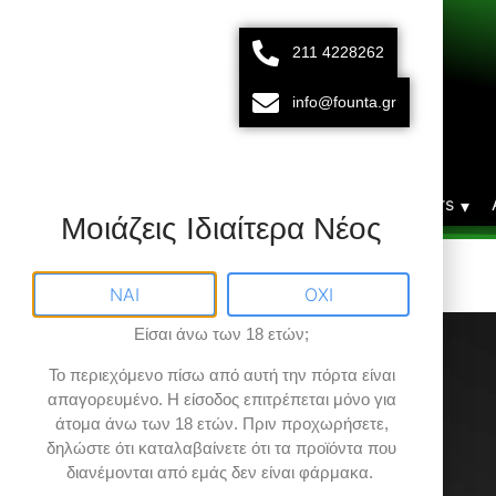
211 4228262
211 42 28 262
693 15 80 783
info@founta.gr
Δευτ-Παρ 10:00 - 20:00
Αρχική
Vaporizers
Μοιάζεις Ιδιαίτερα Νέος
ΝΑΙ
ΟΧΙ
Είσαι άνω των 18 ετών;
Το περιεχόμενο πίσω από αυτή την πόρτα είναι
απαγορευμένο
. Η είσοδος επιτρέπεται μόνο για
άτομα άνω των 18 ετών.
Πριν προχωρήσετε,
δηλώστε ότι καταλαβαίνετε ότι τα προϊόντα που
διανέμονται από εμάς δεν είναι φάρμακα.