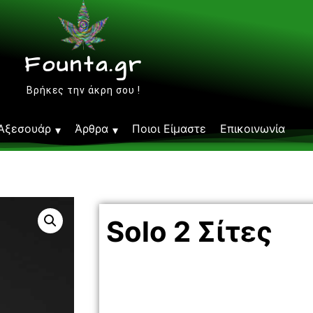
Founta.gr
Βρήκες την άκρη σου !
Αξεσουάρ
Άρθρα
Ποιοι Είμαστε
Επικοινωνία
Solo 2 Σίτες