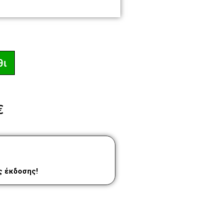
θι
€
ας έκδοσης!