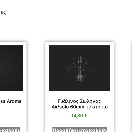
τες
lass Aroma
Γυάλινος Σωλήνας
Air/solo 60mm με στόμιο
€
14,80
€
 καλάθι
Προσθήκη στο καλάθι