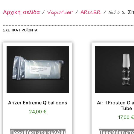
Αρχική σελίδα
/
Vaporizer
/
ARIZER
/ Solo 2 Σί
ΣΧΕΤΙΚΆ ΠΡΟΪΌΝΤΑ
Arizer Extreme Q balloons
Air II Frosted G
Tube
24,00
€
17,00
Προσθήκη στο καλάθι
Προσθήκη στο