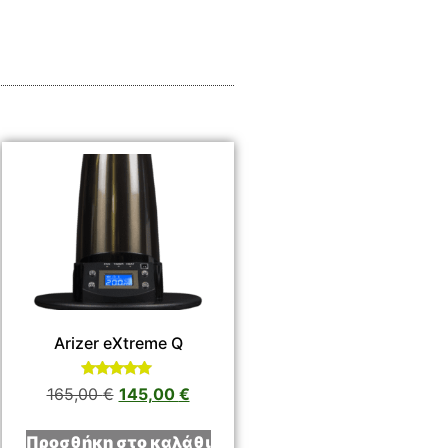
Arizer eXtreme Q
Βαθμολογήθηκε
165,00
€
145,00
€
με
5.00
από 5
Προσθήκη στο καλάθι