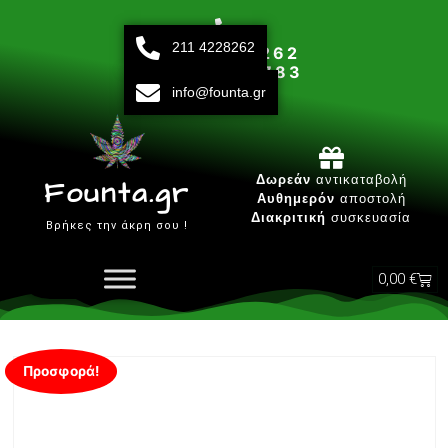
211 4228262
211 42 28 262
693 15 80 783
info@founta.gr
Δευτ-Παρ 10:00 - 20:00
Δωρεάν
αντικαταβολή
Founta.gr
Αυθημερόν
αποστολή
Διακριτική
συσκευασία
Βρήκες την άκρη σου !
0,00
€
Προσφορά!