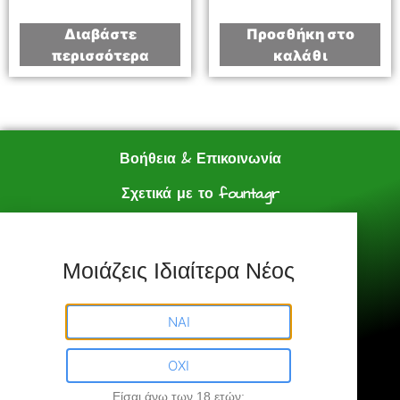
Διαβάστε
Προσθήκη στο
περισσότερα
καλάθι
Βοήθεια & Επικοινωνία
Σχετικά με το founta.gr
e shop
Πολιτική Αγορών
Μοιάζεις Ιδιαίτερα Νέος
Founta.gr © All Rights Reserved.
ΝΑΙ
ΟΧΙ
Είσαι άνω των 18 ετών;